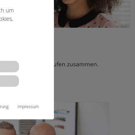
ich um
okies,
hen verschiedenen Berufen zusammen.
ärung
Impressum