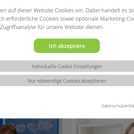
zen auf dieser Website Cookies ein. Dabei handelt es s
ch erforderliche Cookies sowie optionale Marketing-Co
 Zugriffsanalyse für unsere Website dienen.
Verbänden
Ich akzeptiere
 Kreis Steinfurt arbeiten Menschen mit zahlreic
Individuelle Cookie Einstellungen
fsbilder.
Nur notwendige Cookies akzeptieren
Datenschutzerkl