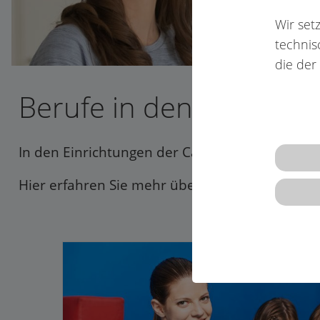
Wir set
technis
die der
Berufe in den Caritas-
In den Einrichtungen der Caritas-Verbände im
Hier erfahren Sie mehr über die einzelnen Beru