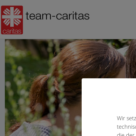
Wir set
technis
die der