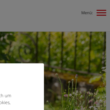
Menü:
ich um
okies,