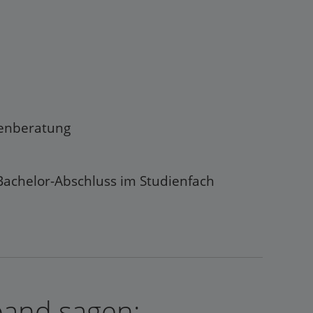
genberatung
Bachelor-Abschluss im Studienfach
band sagen: