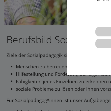
Berufsbild Sozialpädag
Ziele der Sozialpädagogik sind
Menschen zu betreuen, zu fördern oder in 
Hilfestellung und Förderung der Eigenständ
Fähigkeiten jedes Einzelnen zu erkennen 
soziale Probleme zu lösen oder ihnen vor
Für Sozialpädagog*innen ist unser Aufgabengeb