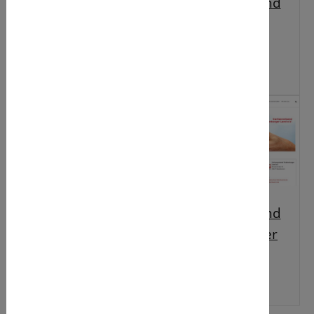
Caritasverband
Caritasverband
Rheine e.V.
Emsdetten-
Greven e.V.
Caritasverband
Caritasverband
Steinfurt e.V.
Tecklenburger
Land e.V.